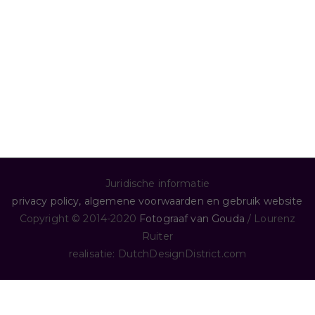
Blues
De mensen
De natuur
De stad
Het land
Juridische informatie
privacy policy, algemene voorwaarden en gebruik website
Copyright © 2014-2020
Fotograaf van Gouda
/ Lourenz
Ruiter
realisatie: DutchDesignDistrict.com