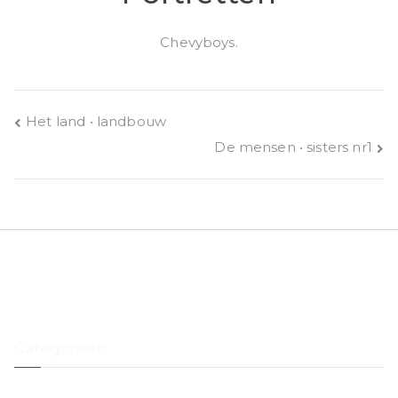
Chevyboys.
Bericht
Het land • landbouw
De mensen • sisters nr1
navigatie
Categorieën
Black & white