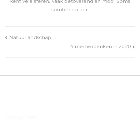
kent vele sferen. Vaak betoverend en mooi. Soms
somber en dor.
Bericht
Natuurlandschap
4 mei herdenken in 2020
navigatie
Categorieën
Black & white