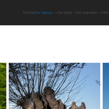
Home
De natuur
De stad
De mensen
Het
jfsfotografie familiefotografie
Fotoserie