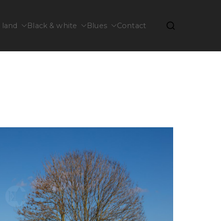
 land
Black & white
Blues
Contact