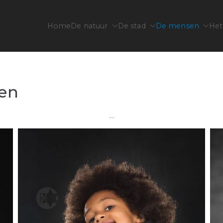
Home
De natuur
De stad
De mensen
Het
jfsfotografie familiefotografie
ten
Fotoserie