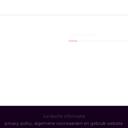
Categorieën
Black & white
Blues
De mensen
De natuur
De stad
Het land
Juridische informatie
privacy policy, algemene voorwaarden en gebruik website