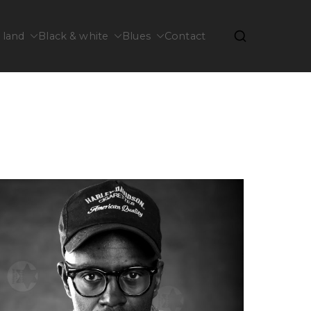
 land
Black & white
Blues
Contact